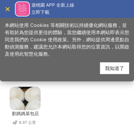
跳
遊桃園 APP 全新上線
到
立即下載
導覽
關閉
主
桃園觀光導覽網
首頁
>
想去的地方
>
美食、購物
>
桃園高爾夫俱樂部-悅華大酒店
要
本網站使用 Cookies 等相關技術以持續優化網站服務，並
內
有助於為您提供更佳的體驗，當您繼續使用本網站即表示您
容
同意我們的 Cookie 使用政策。另外，網站提供周邊景點自
桃園高爾夫俱樂部-悅
區
動偵測服務，建議您允許本網站取得您的位置資訊，以開啟
塊
及使用此智慧化服務。
華大酒店 周邊店家
我知道了
共有 207 間店家
劉媽媽菜包店
9.97 公里