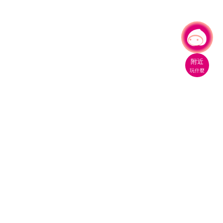
有事問小桃，一起遊桃園
|
附近
玩什麼
桃園市政府觀光旅遊局
330206 桃園市桃園區縣府路1號
電話：(03)332-2101#6209