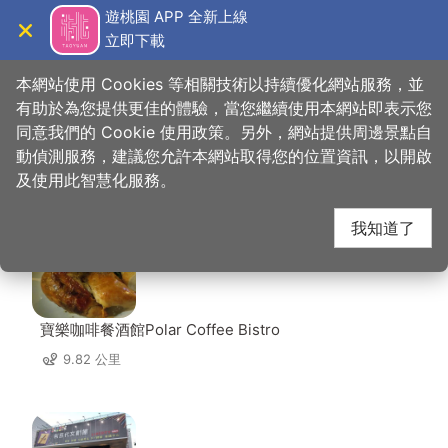
跳
遊桃園 APP 全新上線
到
立即下載
導覽
關閉
主
桃園觀光導覽網
首頁
>
想去的地方
>
美食、購物
>
碧園餐館
要
本網站使用 Cookies 等相關技術以持續優化網站服務，並
內
有助於為您提供更佳的體驗，當您繼續使用本網站即表示您
容
同意我們的 Cookie 使用政策。另外，網站提供周邊景點自
碧園餐館 周邊店家
區
動偵測服務，建議您允許本網站取得您的位置資訊，以開啟
塊
及使用此智慧化服務。
共有 261 間店家
我知道了
寶樂咖啡餐酒館Polar Coffee Bistro
9.82 公里