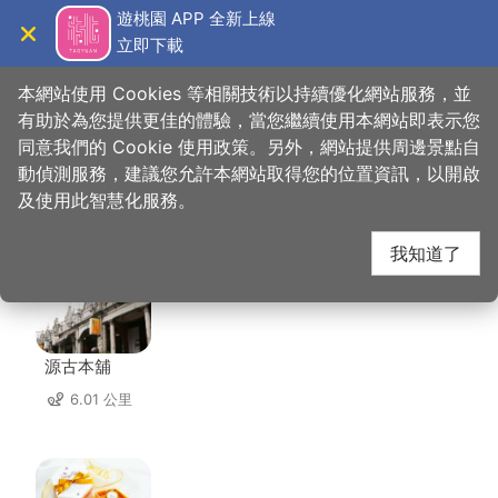
跳
遊桃園 APP 全新上線
到
立即下載
導覽
關閉
主
桃園觀光導覽網
首頁
>
想去的地方
>
美食、購物
>
小云滇
要
本網站使用 Cookies 等相關技術以持續優化網站服務，並
內
有助於為您提供更佳的體驗，當您繼續使用本網站即表示您
容
同意我們的 Cookie 使用政策。另外，網站提供周邊景點自
小云滇 周邊店家
區
動偵測服務，建議您允許本網站取得您的位置資訊，以開啟
塊
及使用此智慧化服務。
共有 298 間店家
我知道了
源古本舖
6.01 公里