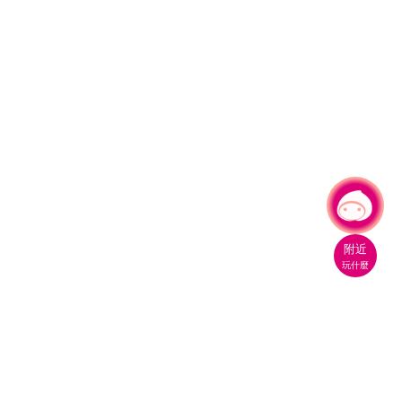
有事問小桃，一起遊桃園
|
附近
玩什麼