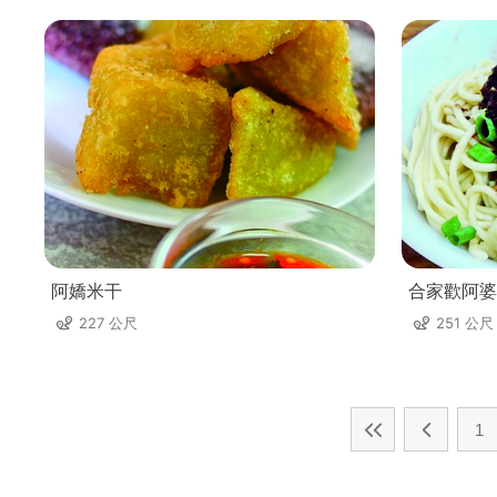
阿嬌米干
合家歡阿婆
227 公尺
251 公尺
1