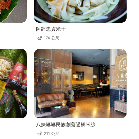
阿靜忠貞米干
174 公尺
八妹婆婆民族創藝過橋米線
211 公尺