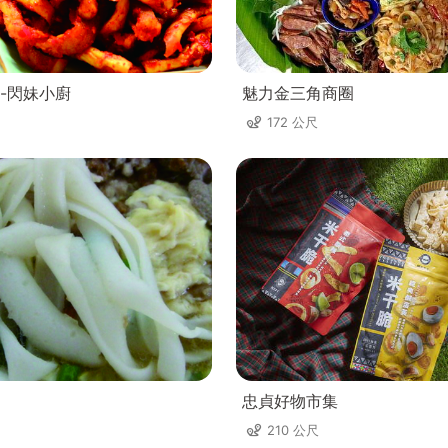
-閃妹小廚
魅力金三角商圈
172 公尺
忠貞好物市集
210 公尺