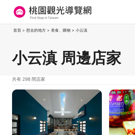
跳
到
主
要
桃園觀光導覽網
:::
首頁
>
想去的地方
>
美食、購物
>
小云滇
內
容
區
小云滇 周邊店家
塊
共有 298 間店家