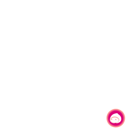
有事問小桃，一起遊桃園
|