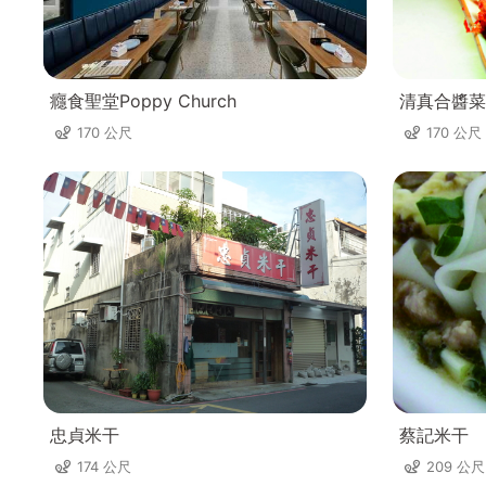
癮食聖堂Poppy Church
清真合醬菜
170 公尺
170 公尺
忠貞米干
蔡記米干
174 公尺
209 公尺