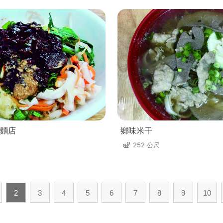
麵店
鄉味米干
252 公尺
2
3
4
5
6
7
8
9
10