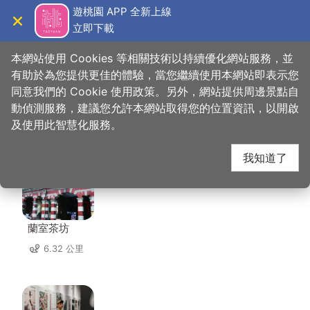
跳
遊桃園 APP 全新上線
到
立即下載
導覽
關閉
主
桃園觀光導覽網
首頁
>
想去的地方
>
美食、購物
>
版納傣味
要
本網站使用 Cookies 等相關技術以持續優化網站服務，並
內
有助於為您提供更佳的體驗，當您繼續使用本網站即表示您
容
同意我們的 Cookie 使用政策。另外，網站提供周邊景點自
版納傣味 周邊店家
區
動偵測服務，建議您允許本網站取得您的位置資訊，以開啟
塊
及使用此智慧化服務。
共有 299 間店家
我知道了
蘭室茶坊
6.32 公里