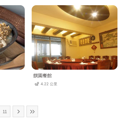
饌園餐館
4.22 公里
11