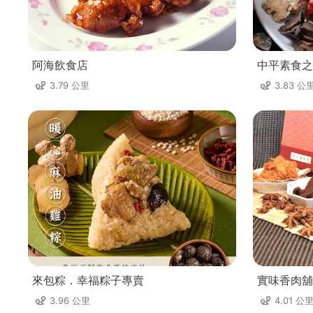
阿海飲食店
中平素食之
3.79 公里
3.83 公
來包粽．幸福粽子專賣
實味香肉舖
3.96 公里
4.01 公