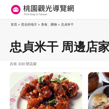
跳
到
主
要
桃園觀光導覽網
:::
首頁
>
想去的地方
>
美食、購物
>
忠貞米干
內
容
區
忠貞米干 周邊店
塊
共有 300 間店家