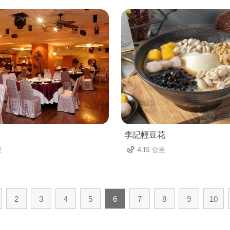
李記輕豆花
里
4.15 公里
2
3
4
5
6
7
8
9
10