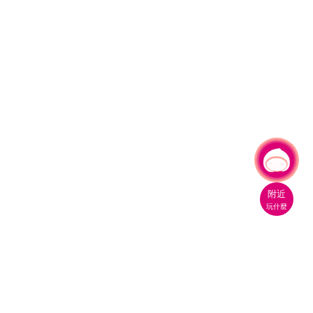
有事問小桃，一起遊桃園
附近
玩什麼