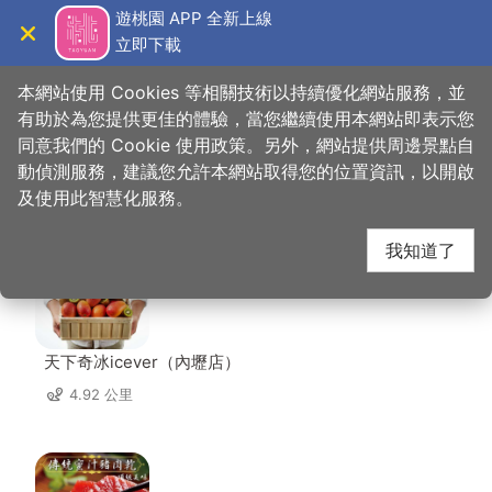
跳
遊桃園 APP 全新上線
到
立即下載
導覽
關閉
主
桃園觀光導覽網
首頁
>
想去的地方
>
美食、購物
>
忠貞甩餅
要
本網站使用 Cookies 等相關技術以持續優化網站服務，並
內
有助於為您提供更佳的體驗，當您繼續使用本網站即表示您
容
同意我們的 Cookie 使用政策。另外，網站提供周邊景點自
忠貞甩餅 周邊店家
區
動偵測服務，建議您允許本網站取得您的位置資訊，以開啟
塊
及使用此智慧化服務。
共有 299 間店家
我知道了
天下奇冰icever（內壢店）
4.92 公里