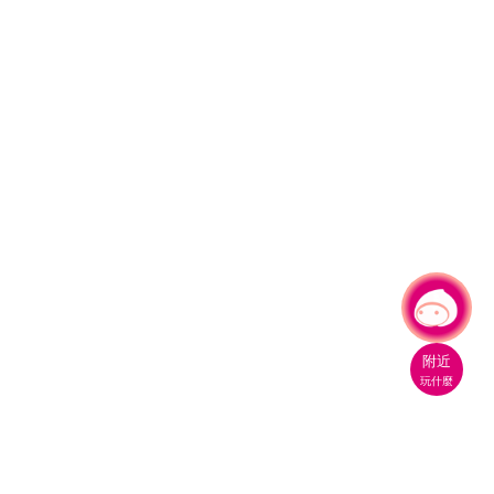
有事問小桃，一起遊桃園
附近
玩什麼