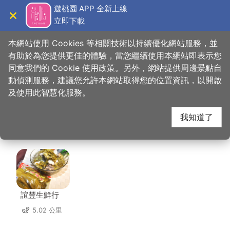
跳
遊桃園 APP 全新上線
到
立即下載
導覽
關閉
主
桃園觀光導覽網
首頁
>
想去的地方
>
美食、購物
>
美珍異國香料雜貨
要
本網站使用 Cookies 等相關技術以持續優化網站服務，並
內
有助於為您提供更佳的體驗，當您繼續使用本網站即表示您
容
同意我們的 Cookie 使用政策。另外，網站提供周邊景點自
美珍異國香料雜貨 周邊
區
動偵測服務，建議您允許本網站取得您的位置資訊，以開啟
塊
及使用此智慧化服務。
店家
我知道了
共有 296 間店家
誼豐生鮮行
5.02 公里