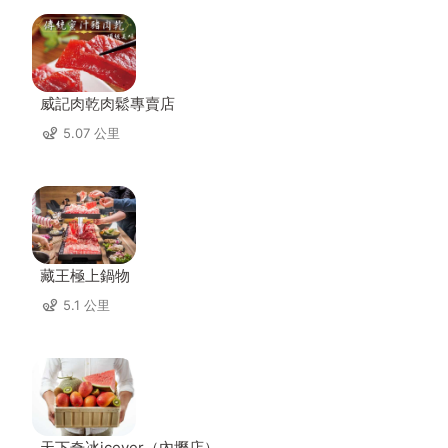
威記肉乾肉鬆專賣店
5.07 公里
藏王極上鍋物
5.1 公里
天下奇冰icever（內壢店）