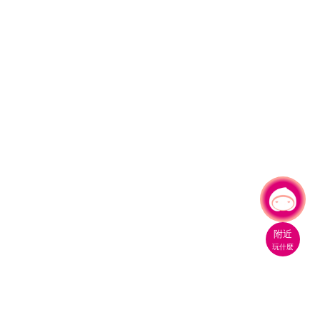
有事問小桃，一起遊桃園
|
附近
玩什麼