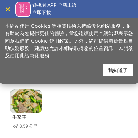
跳
遊桃園 APP 全新上線
到
立即下載
導覽
關閉
主
桃園觀光導覽網
首頁
>
想去的地方
>
美食、購物
>
美珍異國香料雜貨
要
本網站使用 Cookies 等相關技術以持續優化網站服務，並
內
有助於為您提供更佳的體驗，當您繼續使用本網站即表示您
容
同意我們的 Cookie 使用政策。另外，網站提供周邊景點自
美珍異國香料雜貨 周邊
區
動偵測服務，建議您允許本網站取得您的位置資訊，以開啟
塊
及使用此智慧化服務。
店家
我知道了
共有 296 間店家
牛家莊
8.59 公里