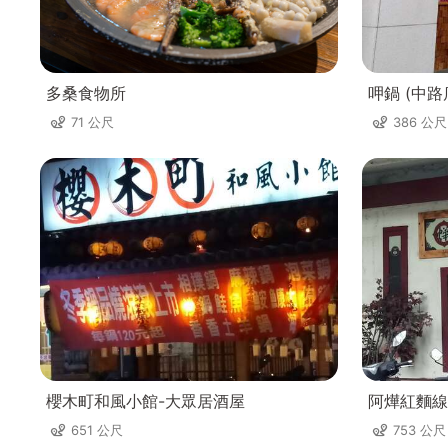
多桑食物所
呷鍋 (中路
71 公尺
386 公尺
櫻木町和風小館-大眾居酒屋
阿燁紅麵線
651 公尺
753 公尺