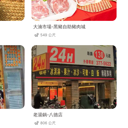
大湳市場-黑豬自助豬肉城
549 公尺
老湯鍋-八德店
806 公尺