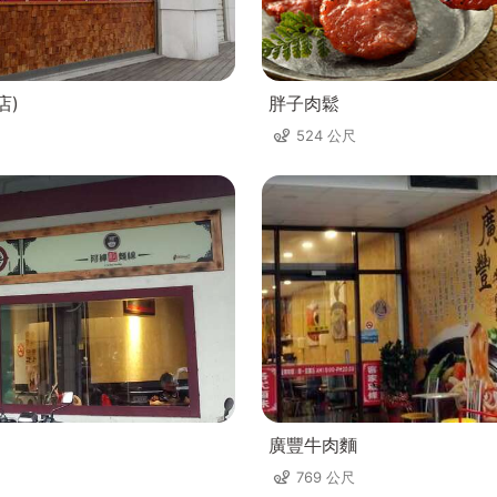
店)
胖子肉鬆
524 公尺
廣豐牛肉麵
769 公尺