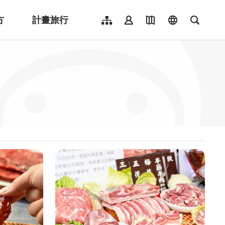
方
計畫旅行
網站導覽
會員登入
地圖導覽
language
全文檢
English
日本語
한국어
簡體中文
Indonesia
ไทย
Người việt nam