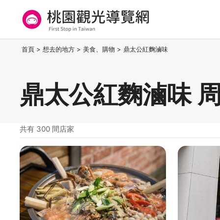
跳
到
主
要
桃園觀光導覽網
:::
首頁
>
想去的地方
>
美食、購物
>
鼎太公紅麴滷味
內
容
區
鼎太公紅麴滷味 
塊
共有 300 間店家