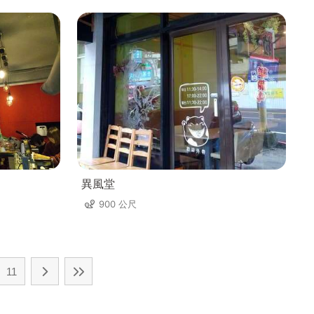
異風堂
900 公尺
11