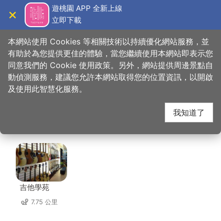
跳
遊桃園 APP 全新上線
到
立即下載
導覽
關閉
主
桃園觀光導覽網
首頁
>
想去的地方
>
美食、購物
>
鼎太公紅麴滷味
要
本網站使用 Cookies 等相關技術以持續優化網站服務，並
內
有助於為您提供更佳的體驗，當您繼續使用本網站即表示您
容
同意我們的 Cookie 使用政策。另外，網站提供周邊景點自
鼎太公紅麴滷味 周邊店
區
動偵測服務，建議您允許本網站取得您的位置資訊，以開啟
塊
及使用此智慧化服務。
家
我知道了
共有 300 間店家
吉他學苑
7.75 公里