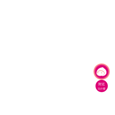
有事問小桃，一起遊桃園
|
附近
玩什麼