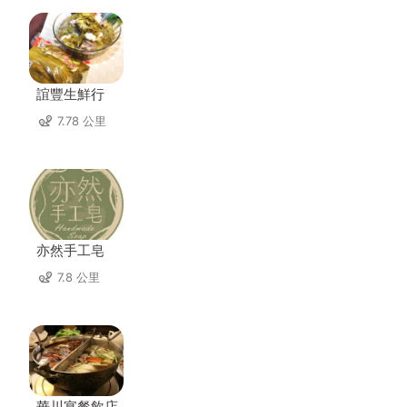
誼豐生鮮行
7.78 公里
亦然手工皂
7.8 公里
華川宴餐飲店