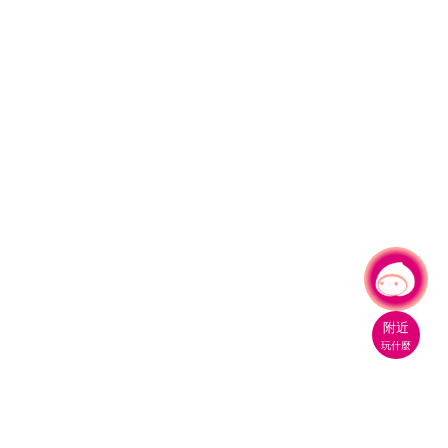
有事問小桃，一起遊桃園
附近
玩什麼