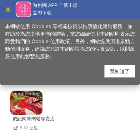
跳
遊桃園 APP 全新上線
到
立即下載
導覽
關閉
主
桃園觀光導覽網
首頁
>
想去的地方
>
美食、購物
>
來福星花園大飯店
要
本網站使用 Cookies 等相關技術以持續優化網站服務，並
內
有助於為您提供更佳的體驗，當您繼續使用本網站即表示您
容
同意我們的 Cookie 使用政策。另外，網站提供周邊景點自
來福星花園大飯店 周邊
區
動偵測服務，建議您允許本網站取得您的位置資訊，以開啟
塊
及使用此智慧化服務。
店家
我知道了
共有 287 間店家
威記肉乾肉鬆專賣店
8.82 公里