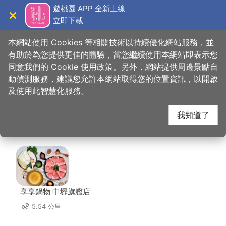
跳
遊桃園 APP 全新上線
到
立即下載
導覽
關閉
主
桃園觀光導覽網
首頁
>
想去的地方
>
美食、購物
>
來福星花園大飯店
要
本網站使用 Cookies 等相關技術以持續優化網站服務，並
內
有助於為您提供更佳的體驗，當您繼續使用本網站即表示您
容
同意我們的 Cookie 使用政策。另外，網站提供周邊景點自
來福星花園大飯店 周邊
區
動偵測服務，建議您允許本網站取得您的位置資訊，以開啟
塊
及使用此智慧化服務。
店家
我知道了
共有 287 間店家
享享鍋物 中壢旗艦店
5.54 公里