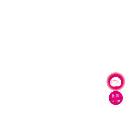
有事問小桃，一起遊桃園
|
附近
玩什麼