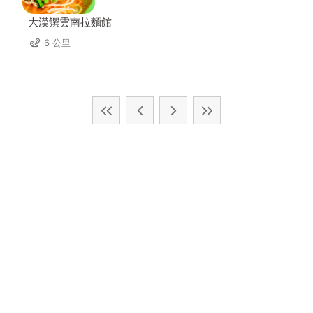
大漢饌雲南拉麵館
6 公里