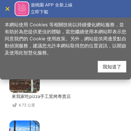
跳
遊桃園 APP 全新上線
到
立即下載
導覽
關閉
主
桃園觀光導覽網
首頁
>
想去的地方
>
美食、購物
>
新百王餐廳
要
本網站使用 Cookies 等相關技術以持續優化網站服務，並
內
有助於為您提供更佳的體驗，當您繼續使用本網站即表示您
容
同意我們的 Cookie 使用政策。另外，網站提供周邊景點自
新百王餐廳 周邊店家
區
動偵測服務，建議您允許本網站取得您的位置資訊，以開啟
塊
及使用此智慧化服務。
共有 267 間店家
我知道了
來我家吃pizza手工窯烤專賣店
4.73 公里