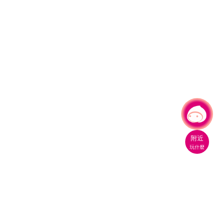
有事問小桃，一起遊桃園
附近
玩什麼