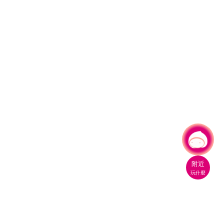
有事問小桃，一起遊桃園
附近
玩什麼