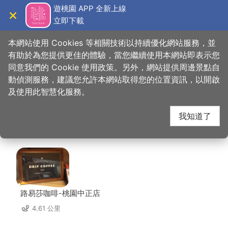
跳
遊桃園 APP 全新上線
到
立即下載
導覽
關閉
主
桃園觀光導覽網
首頁
>
想去的地方
>
美食、購物
>
七彩雲南(八德店)
要
本網站使用 Cookies 等相關技術以持續優化網站服務，並
內
有助於為您提供更佳的體驗，當您繼續使用本網站即表示您
容
同意我們的 Cookie 使用政策。另外，網站提供周邊景點自
七彩雲南(八德店) 周邊
區
動偵測服務，建議您允許本網站取得您的位置資訊，以開啟
塊
及使用此智慧化服務。
店家
我知道了
共有 290 間店家
路易莎咖啡-桃園中正店
4.61 公里