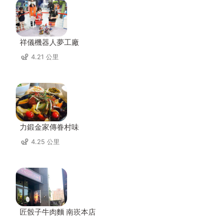
祥儀機器人夢工廠
4.21 公里
力鍛金家傳眷村味
4.25 公里
匠骰子牛肉麵 南崁本店