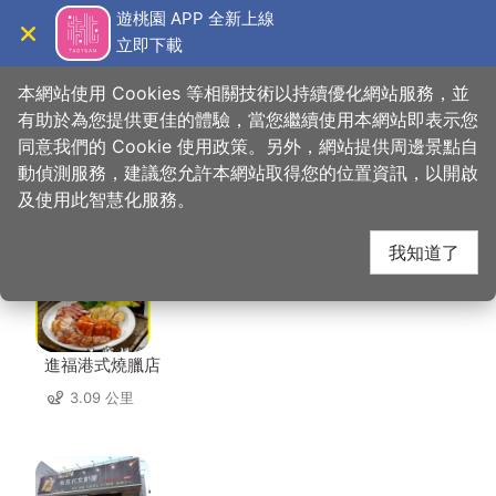
跳
遊桃園 APP 全新上線
到
立即下載
導覽
關閉
主
桃園觀光導覽網
首頁
>
想去的地方
>
美食、購物
>
正一排骨
要
本網站使用 Cookies 等相關技術以持續優化網站服務，並
內
有助於為您提供更佳的體驗，當您繼續使用本網站即表示您
容
同意我們的 Cookie 使用政策。另外，網站提供周邊景點自
正一排骨 周邊店家
區
動偵測服務，建議您允許本網站取得您的位置資訊，以開啟
塊
及使用此智慧化服務。
共有 214 間店家
我知道了
進福港式燒臘店
3.09 公里