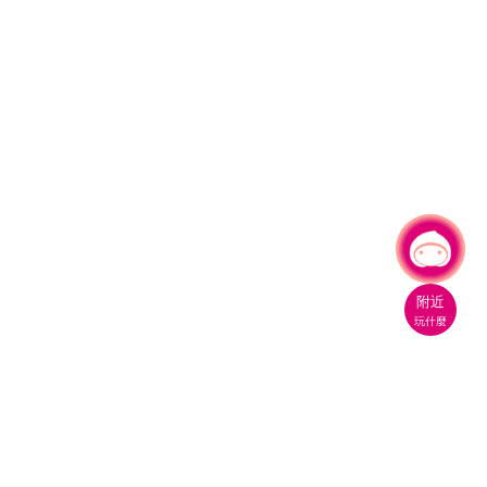
有事問小桃，一起遊桃園
附近
玩什麼