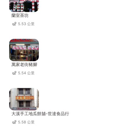
蘭室茶坊
5.53 公里
萬家老街豬腳
5.54 公里
大溪手工地瓜餅舖-世達食品行
5.58 公里