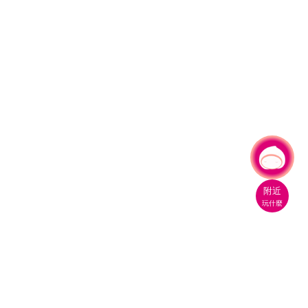
有事問小桃，一起遊桃園
附近
玩什麼