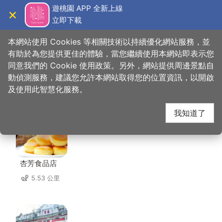
跳
遊桃園 APP 全新上線
到
立即下載
導覽
關閉
主
桃園觀光導覽網
首頁
>
想去的地方
>
美食、購物
>
阿媽牌生鐵鍋
要
本網站使用 Cookies 等相關技術以持續優化網站服務，並
內
有助於為您提供更佳的體驗，當您繼續使用本網站即表示您
容
同意我們的 Cookie 使用政策。另外，網站提供周邊景點自
阿媽牌生鐵鍋 周邊店家
區
動偵測服務，建議您允許本網站取得您的位置資訊，以開啟
塊
及使用此智慧化服務。
共有 284 間店家
我知道了
杏芳食品店
5.53 公里