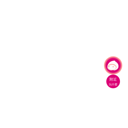
有事問小桃，一起遊桃園
附近
玩什麼