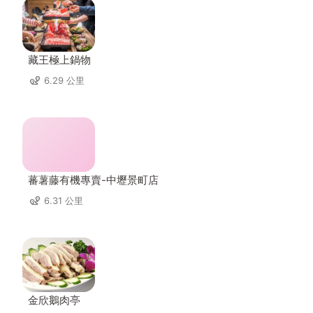
藏王極上鍋物
6.29 公里
蕃薯藤有機專賣-中壢景町店
6.31 公里
金欣鵝肉亭