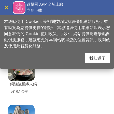
跳
遊桃園 APP 全新上線
到
立即下載
導覽
關閉
主
桃園觀光導覽網
首頁
>
想去的地方
>
美食、購物
>
新創客家美食
要
本網站使用 Cookies 等相關技術以持續優化網站服務，並
內
有助於為您提供更佳的體驗，當您繼續使用本網站即表示您
容
同意我們的 Cookie 使用政策。另外，網站提供周邊景點自
新創客家美食 周邊店家
區
動偵測服務，建議您允許本網站取得您的位置資訊，以開啟
塊
及使用此智慧化服務。
共有 168 間店家
我知道了
鍋強強極緻火鍋
6.1 公里