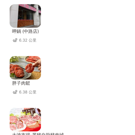
呷鍋 (中路店)
6.32 公里
胖子肉鬆
6.38 公里
大湳市場-黑豬自助豬肉城