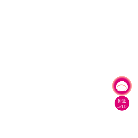
有事問小桃，一起遊桃園
附近
玩什麼