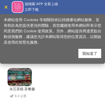
跳
遊桃園 APP 全新上線
到
立即下載
導覽
關閉
主
桃園觀光導覽網
首頁
>
想去的地方
>
美食、購物
>
釀香居懷舊餐廳
要
本網站使用 Cookies 等相關技術以持續優化網站服務，並
內
有助於為您提供更佳的體驗，當您繼續使用本網站即表示您
容
同意我們的 Cookie 使用政策。另外，網站提供周邊景點自
釀香居懷舊餐廳 周邊店
區
動偵測服務，建議您允許本網站取得您的位置資訊，以開啟
塊
及使用此智慧化服務。
家
我知道了
共有 280 間店家
永芯茶檔 茶餐廳
6.3 公里