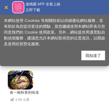
跳
遊桃園 APP 全新上線
到
立即下載
導覽
關閉
主
桃園觀光導覽網
首頁
>
想去的地方
>
美食、購物
>
釀香居懷舊餐廳
要
本網站使用 Cookies 等相關技術以持續優化網站服務，並
內
有助於為您提供更佳的體驗，當您繼續使用本網站即表示您
容
同意我們的 Cookie 使用政策。另外，網站提供周邊景點自
釀香居懷舊餐廳 周邊店
區
動偵測服務，建議您允許本網站取得您的位置資訊，以開啟
塊
及使用此智慧化服務。
家
我知道了
共有 280 間店家
食一碗秋香的味道
2.55 公里