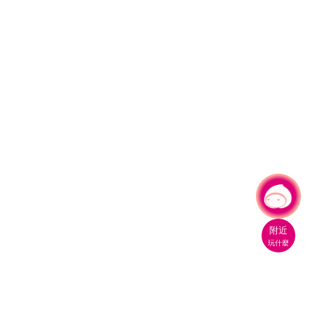
有事問小桃，一起遊桃園
|
附近
玩什麼