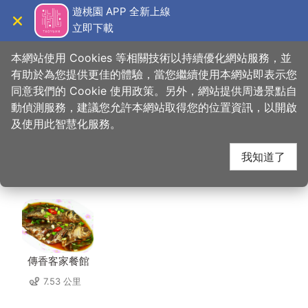
跳
遊桃園 APP 全新上線
到
立即下載
導覽
關閉
主
桃園觀光導覽網
首頁
>
想去的地方
>
美食、購物
>
歐萊德綠建築總部
要
本網站使用 Cookies 等相關技術以持續優化網站服務，並
內
有助於為您提供更佳的體驗，當您繼續使用本網站即表示您
容
同意我們的 Cookie 使用政策。另外，網站提供周邊景點自
歐萊德綠建築總部 周邊
區
動偵測服務，建議您允許本網站取得您的位置資訊，以開啟
塊
及使用此智慧化服務。
店家
我知道了
共有 133 間店家
傳香客家餐館
7.53 公里