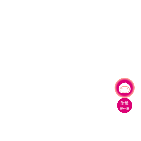
有事問小桃，一起遊桃園
|
附近
玩什麼