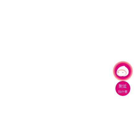
有事問小桃，一起遊桃園
|
附近
玩什麼