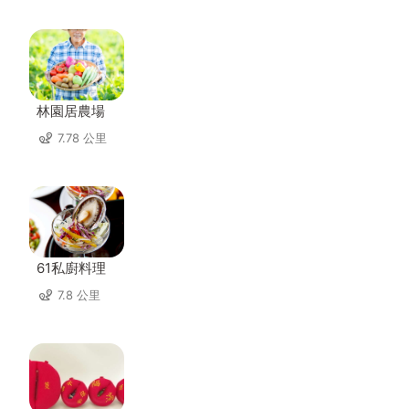
林園居農場
7.78 公里
61私廚料理
7.8 公里