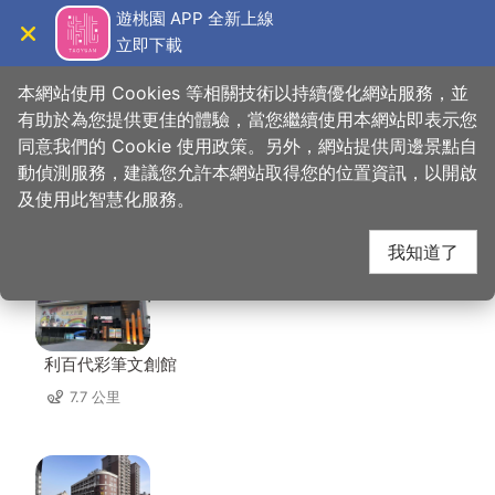
跳
遊桃園 APP 全新上線
到
立即下載
導覽
關閉
主
桃園觀光導覽網
首頁
>
想去的地方
>
美食、購物
>
養樂多工廠
要
本網站使用 Cookies 等相關技術以持續優化網站服務，並
內
有助於為您提供更佳的體驗，當您繼續使用本網站即表示您
容
同意我們的 Cookie 使用政策。另外，網站提供周邊景點自
養樂多工廠 周邊店家
區
動偵測服務，建議您允許本網站取得您的位置資訊，以開啟
塊
及使用此智慧化服務。
共有 287 間店家
我知道了
利百代彩筆文創館
7.7 公里