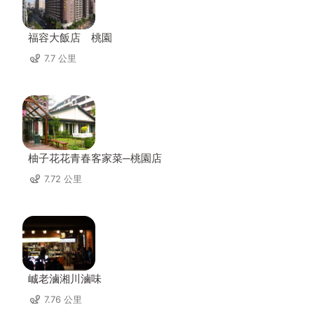
福容大飯店 桃園
7.7 公里
柚子花花青春客家菜─桃園店
7.72 公里
峸老滷湘川滷味
7.76 公里