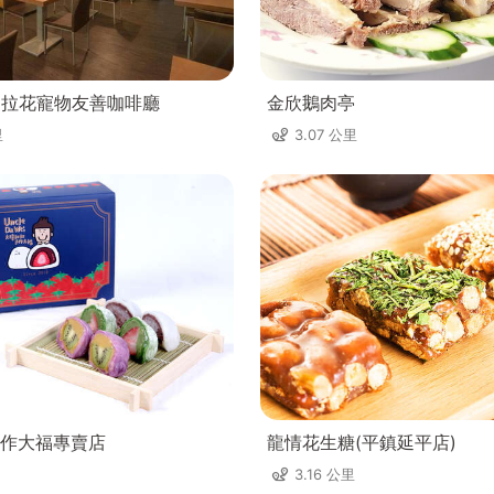
ee不拉花寵物友善咖啡廳
金欣鵝肉亭
里
3.07 公里
作大福專賣店
龍情花生糖(平鎮延平店)
3.16 公里