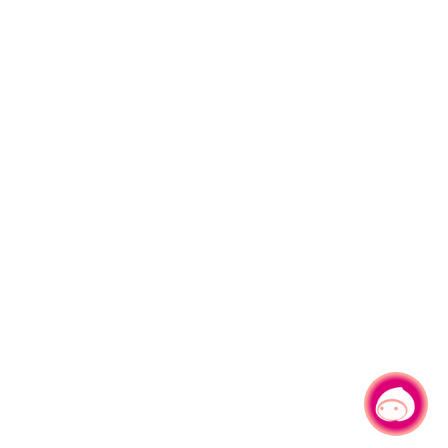
有事問小桃，一起遊桃園
|