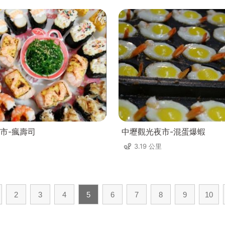
市-瘋壽司
中壢觀光夜市-混蛋爆蝦
3.19 公里
2
3
4
5
6
7
8
9
10