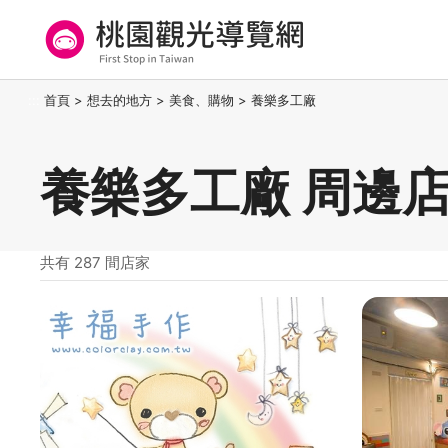
跳
到
主
要
桃園觀光導覽網
:::
首頁
>
想去的地方
>
美食、購物
>
養樂多工廠
內
容
區
養樂多工廠 周邊
塊
共有 287 間店家