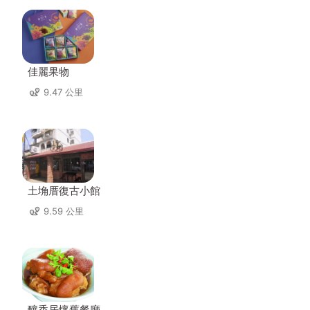
佳麗果物
9.47 公里
土埆厝復古小館
9.59 公里
釀香居懷舊餐廳