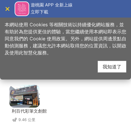
跳
遊桃園 APP 全新上線
到
立即下載
導覽
關閉
主
桃園觀光導覽網
首頁
>
想去的地方
>
美食、購物
>
大江國際購物中心
要
本網站使用 Cookies 等相關技術以持續優化網站服務，並
內
有助於為您提供更佳的體驗，當您繼續使用本網站即表示您
容
同意我們的 Cookie 使用政策。另外，網站提供周邊景點自
大江國際購物中心 周邊
區
動偵測服務，建議您允許本網站取得您的位置資訊，以開啟
塊
及使用此智慧化服務。
店家
我知道了
共有 286 間店家
利百代彩筆文創館
9.46 公里