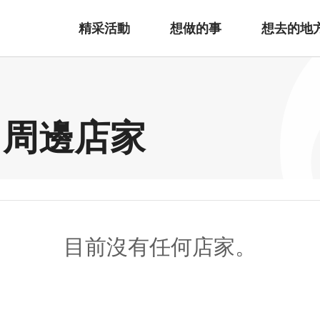
精采活動
想做的事
想去的地
 周邊店家
目前沒有任何店家。