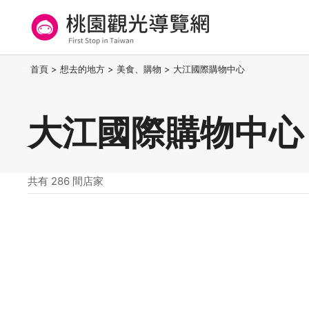
跳
到
主
要
桃園觀光導覽網
:::
首頁
>
想去的地方
>
美食、購物
>
大江國際購物中心
內
容
區
大江國際購物中心
塊
共有 286 間店家