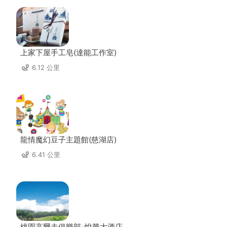
上家下屋手工皂(達能工作室)
6.12 公里
龍情魔幻豆子主題館(慈湖店)
6.41 公里
桃園高爾夫俱樂部-悅華大酒店