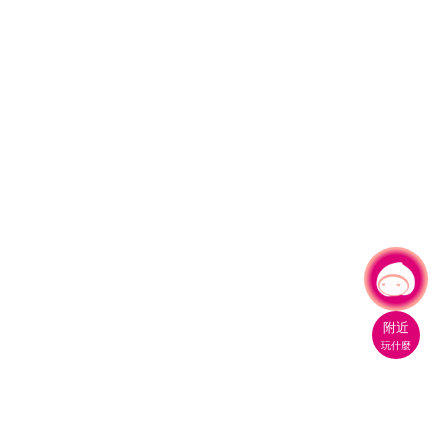
有事問小桃，一起遊桃園
|
附近
玩什麼