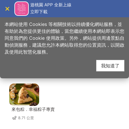
跳
遊桃園 APP 全新上線
到
立即下載
導覽
關閉
主
桃園觀光導覽網
首頁
>
想去的地方
>
美食、購物
>
全家鱘龍活魚餐廳
要
本網站使用 Cookies 等相關技術以持續優化網站服務，並
內
有助於為您提供更佳的體驗，當您繼續使用本網站即表示您
容
同意我們的 Cookie 使用政策。另外，網站提供周邊景點自
全家鱘龍活魚餐廳 周邊
區
動偵測服務，建議您允許本網站取得您的位置資訊，以開啟
塊
及使用此智慧化服務。
店家
我知道了
共有 158 間店家
來包粽．幸福粽子專賣
8.71 公里