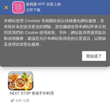
跳
遊桃園 APP 全新上線
到
立即下載
導覽
關閉
主
桃園觀光導覽網
首頁
>
想去的地方
>
美食、購物
>
福隆活魚土雞餐廳
要
本網站使用 Cookies 等相關技術以持續優化網站服務，並
內
有助於為您提供更佳的體驗，當您繼續使用本網站即表示您
容
同意我們的 Cookie 使用政策。另外，網站提供周邊景點自
福隆活魚土雞餐廳 周邊
區
動偵測服務，建議您允許本網站取得您的位置資訊，以開啟
塊
及使用此智慧化服務。
店家
我知道了
共有 128 間店家
NEXT STOP 香港手作料理
4.87 公里