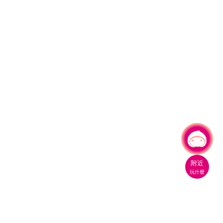
有事問小桃，一起遊桃園
|
附近
玩什麼