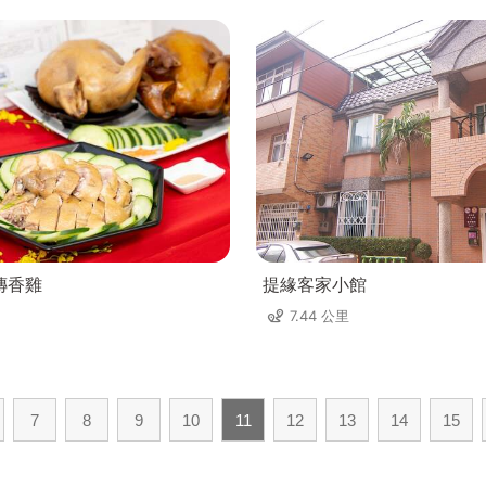
傳香雞
提緣客家小館
7.44 公里
7
8
9
10
11
12
13
14
15