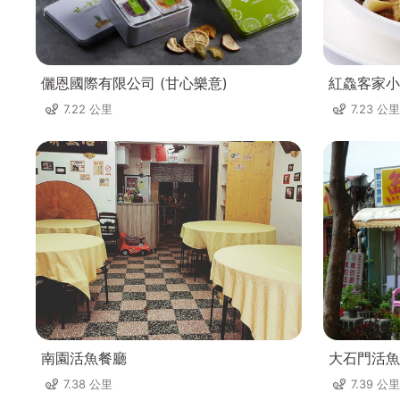
儷恩國際有限公司 (甘心樂意)
紅鱻客家小
7.22 公里
7.23 公里
南園活魚餐廳
大石門活魚
7.38 公里
7.39 公里