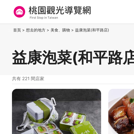
跳
到
主
要
桃園觀光導覽網
:::
首頁
>
想去的地方
>
美食、購物
>
益康泡菜(和平路店)
內
容
區
益康泡菜(和平路店
塊
共有 221 間店家