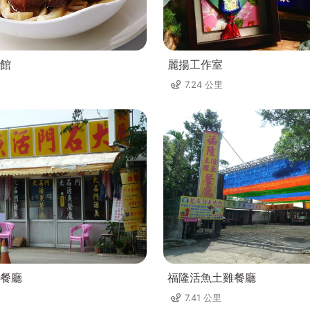
館
麗揚工作室
7.24 公里
餐廳
福隆活魚土雞餐廳
7.41 公里