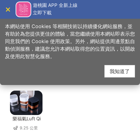
跳
遊桃園 APP 全新上線
到
立即下載
導覽
關閉
主
桃園觀光導覽網
首頁
>
想去的地方
>
美食、購物
>
益康泡菜(中央路店)
要
本網站使用 Cookies 等相關技術以持續優化網站服務，並
內
有助於為您提供更佳的體驗，當您繼續使用本網站即表示您
容
同意我們的 Cookie 使用政策。另外，網站提供周邊景點自
益康泡菜(中央路店) 周
區
動偵測服務，建議您允許本網站取得您的位置資訊，以開啟
塊
及使用此智慧化服務。
邊店家
我知道了
共有 225 間店家
樂福氣Luft Qi
9.25 公里