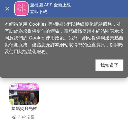
跳
遊桃園 APP 全新上線
到
立即下載
導覽
關閉
主
桃園觀光導覽網
首頁
>
想去的地方
>
美食、購物
>
好時節休閒農場(好時節農莊)
要
本網站使用 Cookies 等相關技術以持續優化網站服務，並
內
有助於為您提供更佳的體驗，當您繼續使用本網站即表示您
容
同意我們的 Cookie 使用政策。另外，網站提供周邊景點自
好時節休閒農場(好時節
區
動偵測服務，建議您允許本網站取得您的位置資訊，以開啟
塊
及使用此智慧化服務。
農莊) 周邊店家
我知道了
共有 184 間店家
陳媽媽月光餅
3.42 公里