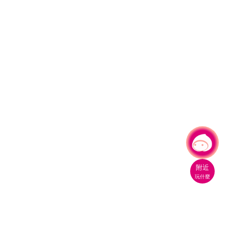
有事問小桃，一起遊桃園
附近
玩什麼