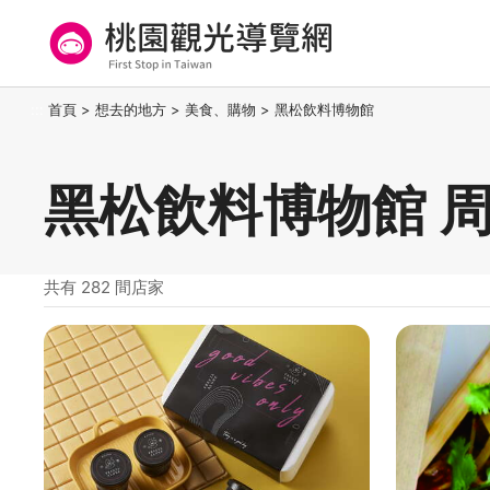
跳
到
主
要
桃園觀光導覽網
:::
首頁
>
想去的地方
>
美食、購物
>
黑松飲料博物館
內
容
區
黑松飲料博物館 
塊
共有 282 間店家