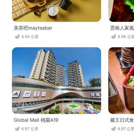
美茶吧mayteabar
雲南人家風
4.94 公里
4.96 公
Global Mall 桃園A19
藏王日式食
4.97 公里
4.97 公