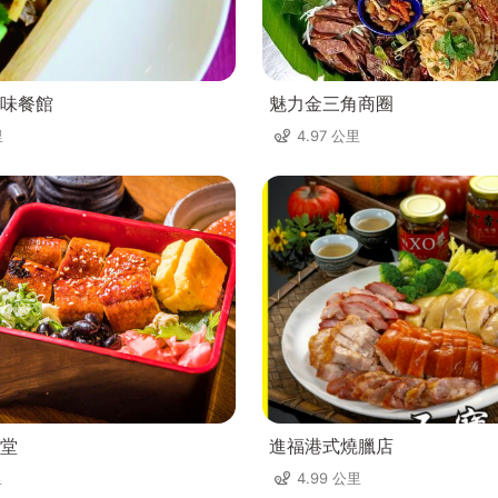
味餐館
魅力金三角商圈
里
4.97 公里
堂
進福港式燒臘店
里
4.99 公里