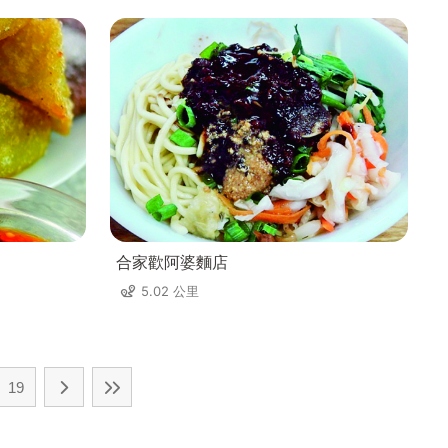
合家歡阿婆麵店
5.02 公里
19