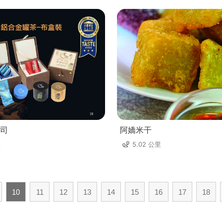
司
阿嬌米干
里
5.02 公里
10
11
12
13
14
15
16
17
18