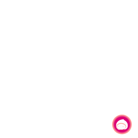
有事問小桃，一起遊桃園
|