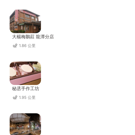
大楊梅鵝莊 龍潭分店
1.86 公里
秘丞手作工坊
1.95 公里