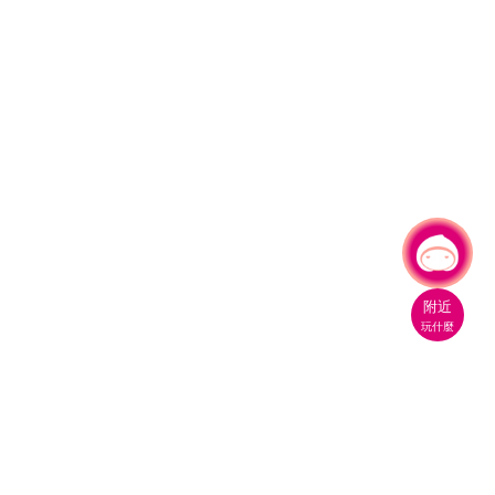
有事問小桃，一起遊桃園
附近
玩什麼