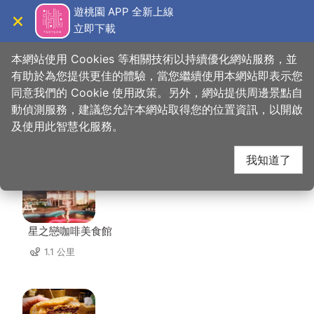
跳
遊桃園 APP 全新上線
到
立即下載
導覽
關閉
主
桃園觀光導覽網
首頁
>
想去的地方
>
美食、購物
>
福源茶廠
要
本網站使用 Cookies 等相關技術以持續優化網站服務，並
內
有助於為您提供更佳的體驗，當您繼續使用本網站即表示您
容
同意我們的 Cookie 使用政策。另外，網站提供周邊景點自
福源茶廠 周邊店家
區
動偵測服務，建議您允許本網站取得您的位置資訊，以開啟
塊
及使用此智慧化服務。
共有 175 間店家
我知道了
星之戀咖啡美食館
1.1 公里