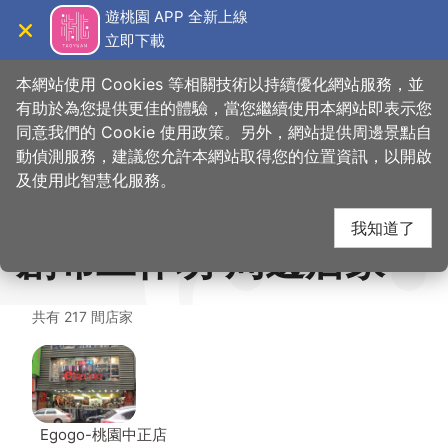
跳
遊桃園 APP 全新上線
到
立即下載
導覽
關閉
主
首
想去的地
美食、購
幸運創布 CharmPoint-菲兒麗貝創布工
桃園觀光導覽網
>
>
>
要
本網站使用 Cookies 等相關技術以持續優化網站服務，並
頁
方
物
作坊
內
有助於為您提供更佳的體驗，當您繼續使用本網站即表示您
容
同意我們的 Cookie 使用政策。另外，網站提供周邊景點自
幸運創布
區
動偵測服務，建議您允許本網站取得您的位置資訊，以開啟
塊
及使用此智慧化服務。
CharmPoint-菲兒麗貝
我知道了
創布工作坊 周邊店家
共有 217 間店家
Egogo-桃園中正店