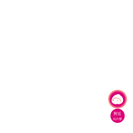
有事問小桃，一起遊桃園
附近
玩什麼