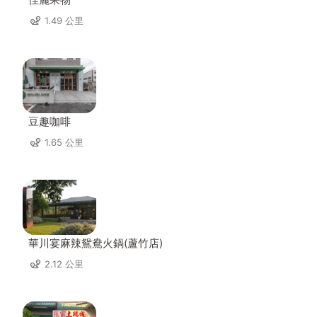
1.49 公里
豆趣咖啡
1.65 公里
華川宴麻辣鴛鴦火鍋(蘆竹店)
2.12 公里