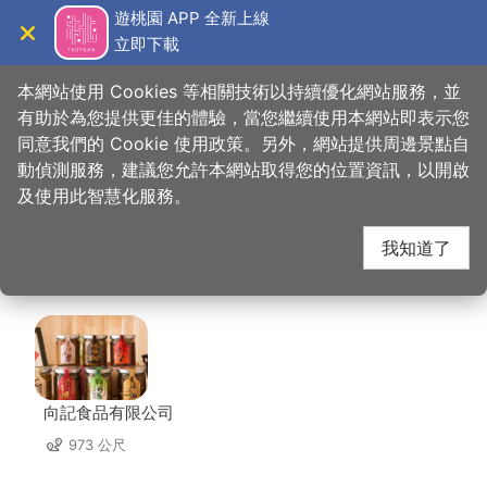
跳
遊桃園 APP 全新上線
到
立即下載
導覽
關閉
主
桃園觀光導覽網
首頁
>
想去的地方
>
美食、購物
>
豆之家食品科技股份有限公司
要
本網站使用 Cookies 等相關技術以持續優化網站服務，並
內
有助於為您提供更佳的體驗，當您繼續使用本網站即表示您
容
同意我們的 Cookie 使用政策。另外，網站提供周邊景點自
豆之家食品科技股份有
區
動偵測服務，建議您允許本網站取得您的位置資訊，以開啟
塊
及使用此智慧化服務。
限公司 周邊店家
我知道了
共有 154 間店家
向記食品有限公司
973 公尺