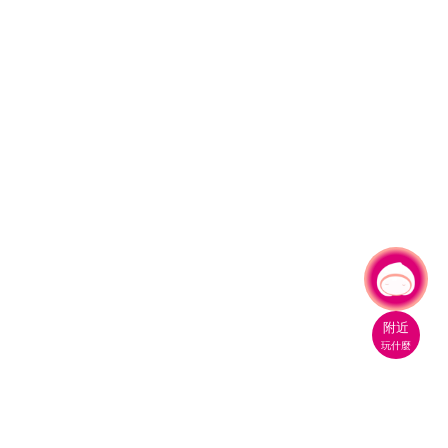
有事問小桃，一起遊桃園
附近
玩什麼