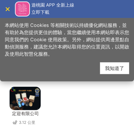
跳
遊桃園 APP 全新上線
到
立即下載
導覽
關閉
主
桃園觀光導覽網
首頁
>
想去的地方
>
美食、購物
>
桃園觀光夜市-烤馬鈴薯
要
本網站使用 Cookies 等相關技術以持續優化網站服務，並
內
有助於為您提供更佳的體驗，當您繼續使用本網站即表示您
容
同意我們的 Cookie 使用政策。另外，網站提供周邊景點自
桃園觀光夜市-烤馬鈴
區
動偵測服務，建議您允許本網站取得您的位置資訊，以開啟
塊
及使用此智慧化服務。
薯 周邊店家
我知道了
共有 236 間店家
定迎有限公司
3.12 公里