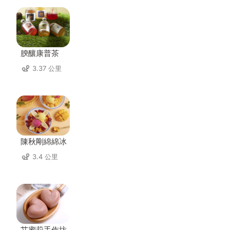
腴釀康普茶
3.37 公里
陳秋剛綿綿冰
3.4 公里
艾蜜莉手作坊