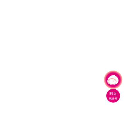
有事問小桃，一起遊桃園
|
附近
玩什麼