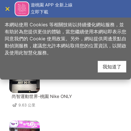
跳
遊桃園 APP 全新上線
到
立即下載
導覽
關閉
主
桃園觀光導覽網
首頁
>
想去的地方
>
美食、購物
>
中平素食之家
要
本網站使用 Cookies 等相關技術以持續優化網站服務，並
內
有助於為您提供更佳的體驗，當您繼續使用本網站即表示您
容
同意我們的 Cookie 使用政策。另外，網站提供周邊景點自
中平素食之家 周邊店家
區
動偵測服務，建議您允許本網站取得您的位置資訊，以開啟
塊
及使用此智慧化服務。
共有 291 間店家
我知道了
尚智運動世界-桃園 Nike ONLY
9.63 公里