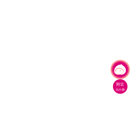
有事問小桃，一起遊桃園
附近
玩什麼