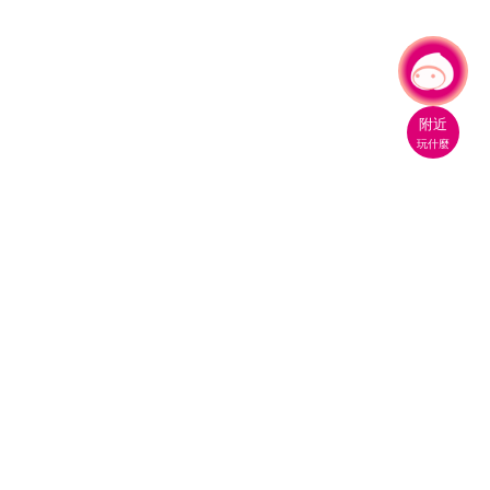
有事問小桃，一起遊桃園
|
附近
玩什麼
桃園市政府觀光旅遊局
330206 桃園市桃園區縣府路1號
電話：(03)332-2101#6209
服務時間：週一至週五