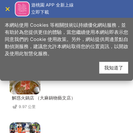
跳
遊桃園 APP 全新上線
到
立即下載
導覽
關閉
主
桃園觀光導覽網
首頁
>
想去的地方
>
美食、購物
>
中平素食之家
要
本網站使用 Cookies 等相關技術以持續優化網站服務，並
內
有助於為您提供更佳的體驗，當您繼續使用本網站即表示您
容
同意我們的 Cookie 使用政策。另外，網站提供周邊景點自
中平素食之家 周邊店家
區
動偵測服務，建議您允許本網站取得您的位置資訊，以開啟
塊
及使用此智慧化服務。
共有 291 間店家
我知道了
解惑火鍋店 （大麻鍋物藝文店）
9.97 公里