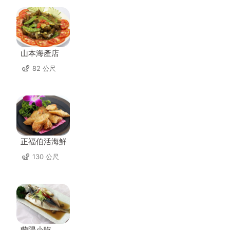
山本海產店
82 公尺
正福伯活海鮮
130 公尺
蘭陽小吃