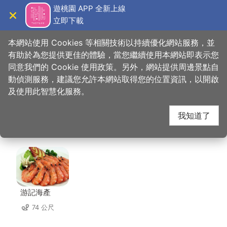
跳
遊桃園 APP 全新上線
到
立即下載
導覽
關閉
主
桃園觀光導覽網
首頁
>
想去的地方
>
美食、購物
>
花枝忠活海產店
要
本網站使用 Cookies 等相關技術以持續優化網站服務，並
內
有助於為您提供更佳的體驗，當您繼續使用本網站即表示您
容
同意我們的 Cookie 使用政策。另外，網站提供周邊景點自
花枝忠活海產店 周邊店
區
動偵測服務，建議您允許本網站取得您的位置資訊，以開啟
塊
及使用此智慧化服務。
家
我知道了
共有 36 間店家
游記海產
74 公尺