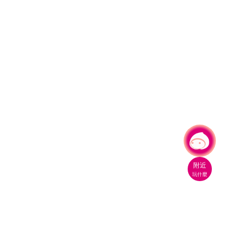
有事問小桃，一起遊桃園
附近
玩什麼