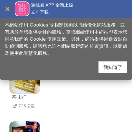
跳
遊桃園 APP 全新上線
到
立即下載
導覽
關閉
主
桃園觀光導覽網
首頁
>
想去的地方
>
美食、購物
>
陳媽媽月光餅
要
本網站使用 Cookies 等相關技術以持續優化網站服務，並
內
有助於為您提供更佳的體驗，當您繼續使用本網站即表示您
容
同意我們的 Cookie 使用政策。另外，網站提供周邊景點自
陳媽媽月光餅 周邊店家
區
動偵測服務，建議您允許本網站取得您的位置資訊，以開啟
塊
及使用此智慧化服務。
共有 223 間店家
我知道了
茶‧山行
7.25 公里