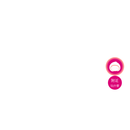
有事問小桃，一起遊桃園
附近
玩什麼