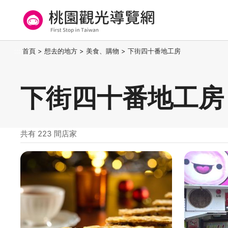
跳
到
主
要
桃園觀光導覽網
:::
首頁
>
想去的地方
>
美食、購物
>
下街四十番地工房
內
容
區
下街四十番地工房
塊
共有 223 間店家