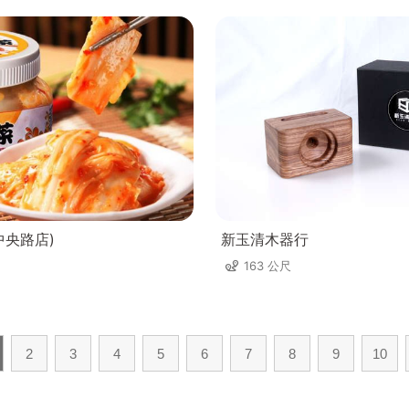
中央路店)
新玉清木器行
163 公尺
2
3
4
5
6
7
8
9
10