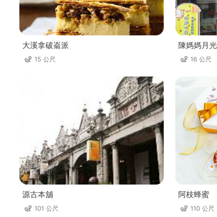
大溪拿破崙派
陳媽媽月光
15 公尺
16 公尺
源古本舖
阿枝蜂蜜
101 公尺
110 公尺