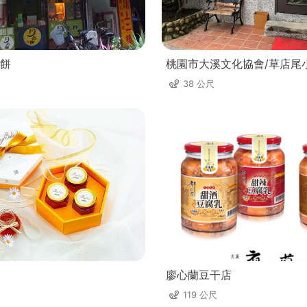
餅
桃園市大溪文化協會/草店尾
38 公尺
廖心蘭豆干店
119 公尺