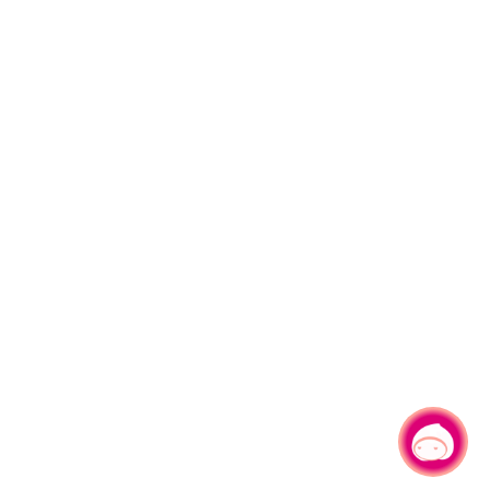
有事問小桃，一起遊桃園
|