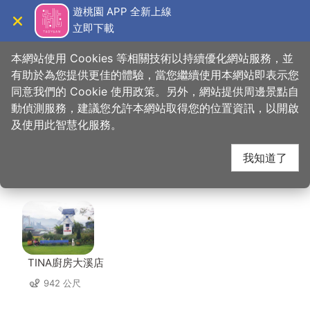
跳
遊桃園 APP 全新上線
到
立即下載
導覽
關閉
主
桃園觀光導覽網
首頁
>
想去的地方
>
美食、購物
>
新南12文創實驗商行
要
本網站使用 Cookies 等相關技術以持續優化網站服務，並
內
有助於為您提供更佳的體驗，當您繼續使用本網站即表示您
容
同意我們的 Cookie 使用政策。另外，網站提供周邊景點自
新南12文創實驗商行 周
區
動偵測服務，建議您允許本網站取得您的位置資訊，以開啟
塊
及使用此智慧化服務。
邊店家
我知道了
共有 228 間店家
TINA廚房大溪店
942 公尺