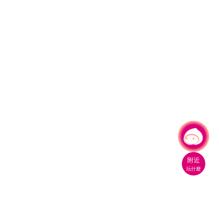
有事問小桃，一起遊桃園
附近
玩什麼