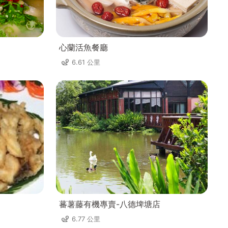
心蘭活魚餐廳
6.61 公里
蕃薯藤有機專賣-八德埤塘店
6.77 公里