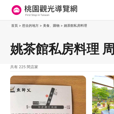
跳
到
主
要
桃園觀光導覽網
:::
首頁
>
想去的地方
>
美食、購物
>
姚茶館私房料理
內
容
區
姚茶館私房料理 
塊
共有 225 間店家