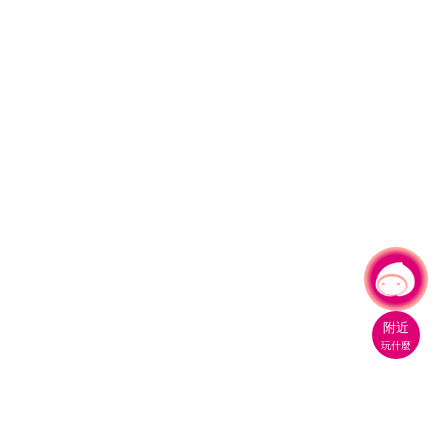
有事問小桃，一起遊桃園
|
附近
玩什麼