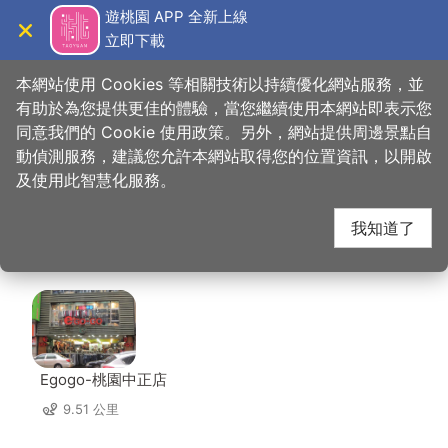
跳
遊桃園 APP 全新上線
到
立即下載
導覽
關閉
主
桃園觀光導覽網
首頁
>
想去的地方
>
美食、購物
>
Global Mall桃園A8
要
本網站使用 Cookies 等相關技術以持續優化網站服務，並
內
有助於為您提供更佳的體驗，當您繼續使用本網站即表示您
容
同意我們的 Cookie 使用政策。另外，網站提供周邊景點自
Global Mall桃園A8 周
區
動偵測服務，建議您允許本網站取得您的位置資訊，以開啟
塊
及使用此智慧化服務。
邊店家
我知道了
共有 102 間店家
Egogo-桃園中正店
9.51 公里