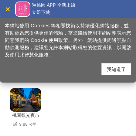
跳
遊桃園 APP 全新上線
到
立即下載
導覽
關閉
主
桃園觀光導覽網
首頁
>
想去的地方
>
美食、購物
>
阿美金三角點心
要
本網站使用 Cookies 等相關技術以持續優化網站服務，並
內
有助於為您提供更佳的體驗，當您繼續使用本網站即表示您
容
同意我們的 Cookie 使用政策。另外，網站提供周邊景點自
阿美金三角點心 周邊店
區
動偵測服務，建議您允許本網站取得您的位置資訊，以開啟
塊
及使用此智慧化服務。
家
我知道了
共有 298 間店家
桃園觀光夜市
9.88 公里