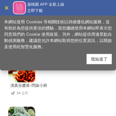
跳
遊桃園 APP 全新上線
到
立即下載
導覽
關閉
主
桃園觀光導覽網
首頁
>
想去的地方
>
美食、購物
>
阿靜忠貞米干
要
本網站使用 Cookies 等相關技術以持續優化網站服務，並
內
有助於為您提供更佳的體驗，當您繼續使用本網站即表示您
容
同意我們的 Cookie 使用政策。另外，網站提供周邊景點自
阿靜忠貞米干 周邊店家
區
動偵測服務，建議您允許本網站取得您的位置資訊，以開啟
塊
及使用此智慧化服務。
共有 300 間店家
我知道了
清真合醬菜-閃妹小廚
34 公尺