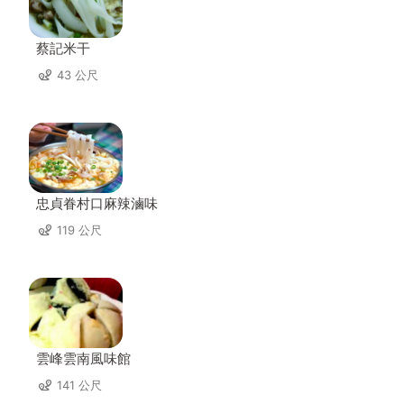
蔡記米干
43 公尺
忠貞眷村口麻辣滷味
119 公尺
雲峰雲南風味館
141 公尺