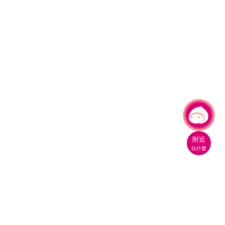
有事問小桃，一起遊桃園
附近
玩什麼