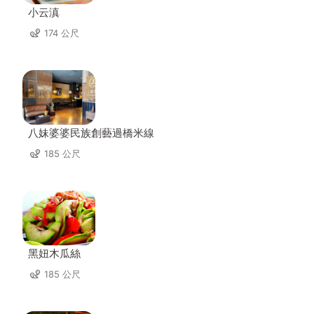
小云滇
174 公尺
八妹婆婆民族創藝過橋米線
185 公尺
黑妞木瓜絲
185 公尺