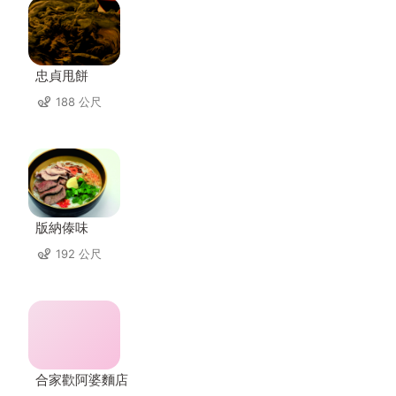
忠貞甩餅
188 公尺
版納傣味
192 公尺
合家歡阿婆麵店