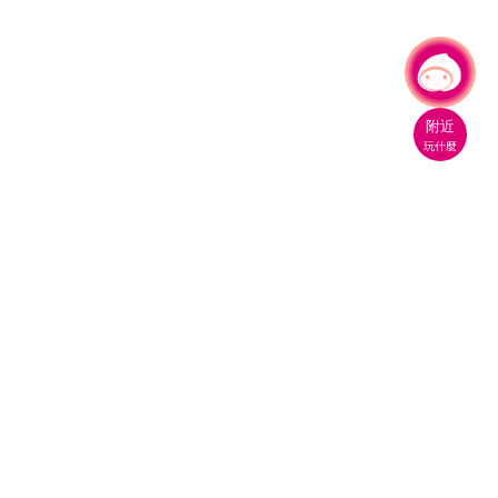
有事問小桃，一起遊桃園
附近
玩什麼
桃園市政府觀光旅遊局
330206 桃園市桃園區縣府路1號
電話：(03)332-2101#6209
服務時間：週一至週五