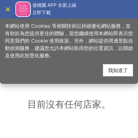
跳
遊桃園 APP 全新上線
到
立即下載
導覽
關閉
主
桃園觀光導覽網
首頁
>
想去的地方
>
美食、購物
>
大漢饌雲南拉麵館
要
本網站使用 Cookies 等相關技術以持續優化網站服務，並
內
有助於為您提供更佳的體驗，當您繼續使用本網站即表示您
容
同意我們的 Cookie 使用政策。另外，網站提供周邊景點自
大漢饌雲南拉麵館 周邊
區
動偵測服務，建議您允許本網站取得您的位置資訊，以開啟
塊
及使用此智慧化服務。
店家
我知道了
共有 306 間店家
目前沒有任何店家。