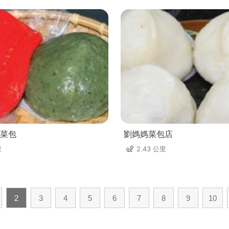
菜包
劉媽媽菜包店
里
2.43 公里
2
3
4
5
6
7
8
9
10