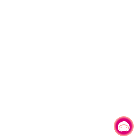
有事問小桃，一起遊桃園
|