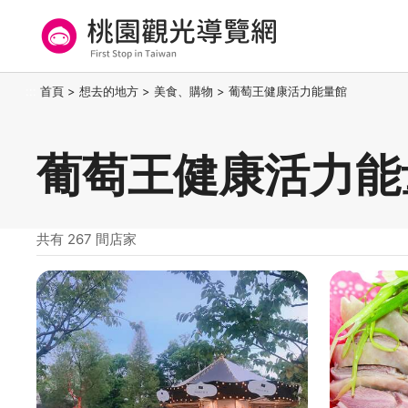
跳
到
主
要
桃園觀光導覽網
:::
首頁
>
想去的地方
>
美食、購物
>
葡萄王健康活力能量館
內
容
區
葡萄王健康活力能
塊
共有 267 間店家