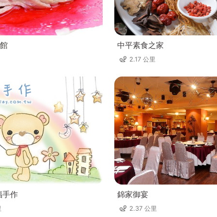
館
中平素食之家
2.17 公里
福手作
錦家御宴
里
2.37 公里