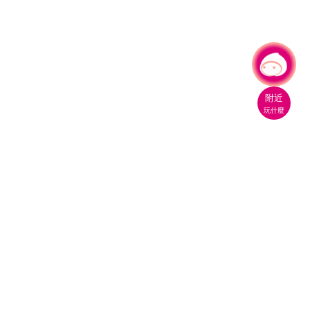
有事問小桃，一起遊桃園
附近
玩什麼
桃園市政府觀光旅遊局
330206 桃園市桃園區縣府路1號
電話：(03)332-2101#6209