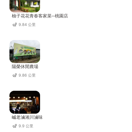
柚子花花青春客家菜─桃園店
9.84 公里
陽榮休閒農場
9.86 公里
峸老滷湘川滷味
9.9 公里