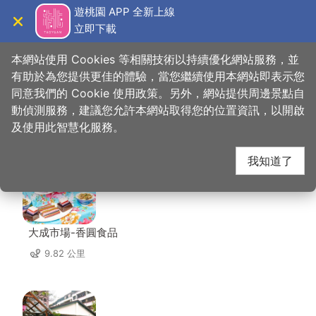
跳
遊桃園 APP 全新上線
到
立即下載
導覽
關閉
主
桃園觀光導覽網
首頁
>
想去的地方
>
美食、購物
>
中壢六和商圈
要
本網站使用 Cookies 等相關技術以持續優化網站服務，並
內
有助於為您提供更佳的體驗，當您繼續使用本網站即表示您
容
同意我們的 Cookie 使用政策。另外，網站提供周邊景點自
中壢六和商圈 周邊店家
區
動偵測服務，建議您允許本網站取得您的位置資訊，以開啟
塊
及使用此智慧化服務。
共有 258 間店家
我知道了
大成市場-香圓食品
9.82 公里