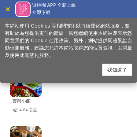
跳
遊桃園 APP 全新上線
到
立即下載
導覽
關閉
主
桃園觀光導覽網
首頁
>
想去的地方
>
美食、購物
>
中壢六和商圈
要
本網站使用 Cookies 等相關技術以持續優化網站服務，並
內
有助於為您提供更佳的體驗，當您繼續使用本網站即表示您
容
同意我們的 Cookie 使用政策。另外，網站提供周邊景點自
中壢六和商圈 周邊店家
區
動偵測服務，建議您允許本網站取得您的位置資訊，以開啟
塊
及使用此智慧化服務。
共有 258 間店家
我知道了
雲南小館
4.84 公里