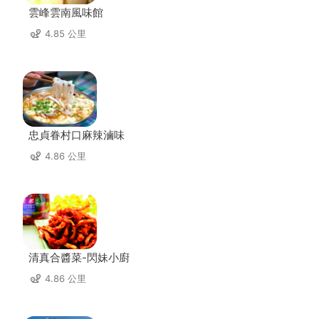
雲峰雲南風味館
4.85 公里
忠貞眷村口麻辣滷味
4.86 公里
清真合醬菜-閃妹小廚
4.86 公里