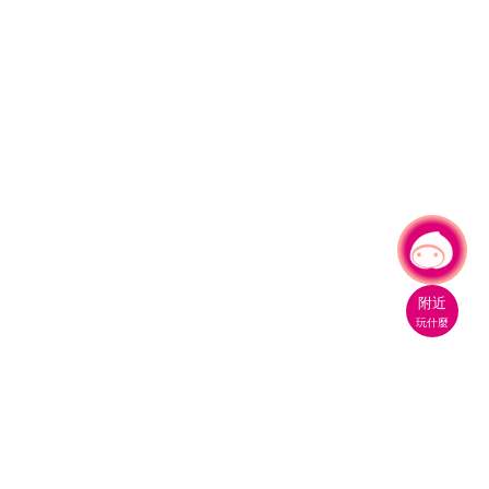
有事問小桃，一起遊桃園
|
附近
玩什麼